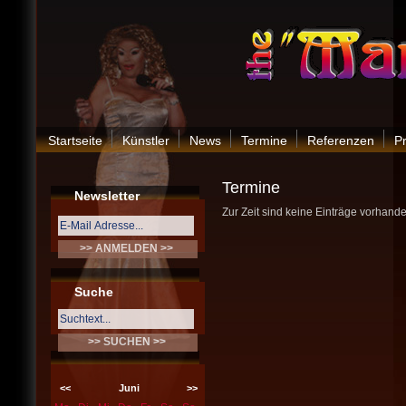
Startseite
Künstler
News
Termine
Referenzen
P
Termine
Newsletter
Zur Zeit sind keine Einträge vorhande
Suche
<<
Juni
>>