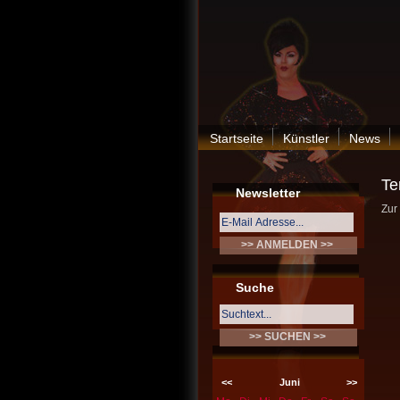
Startseite
Künstler
News
Te
Newsletter
Zur
Suche
<<
Juni
>>