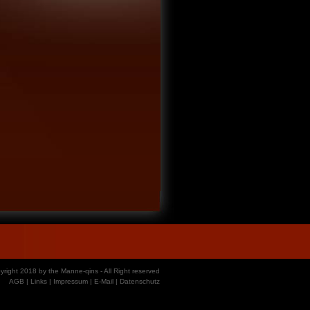
yright 2018 by the Manne-qins - All Right reserved
AGB
|
Links
|
Impressum
|
E-Mail
|
Datenschutz